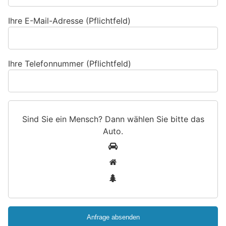
Ihre E-Mail-Adresse (Pflichtfeld)
Ihre Telefonnummer (Pflichtfeld)
Sind Sie ein Mensch? Dann wählen Sie bitte
das
Auto
.
S
1
i
2
n
3
d
S
i
e