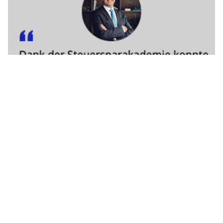
16.04.26
VON
BELMEDIA REDAKTION
Nissan hat den neuen vollelektrischen Nissan JUKE im
Rahmen des „Nissan Vision Events“ am japanischen
Hauptsitz des Unternehmens enthüllt. Der neue Elektro-
Crossover markiert einen bedeutenden Schritt für die
Elektrifizierungsstrategie von Nissan in Europa. Nissan baut
auf seiner 15-jährigen Führungsrolle im Bereich der
Elektromobilität auf, um den vielfältigen
Kundenbedürfnissen gerecht zu werden und sich
gleichzeitig in einem weiterhin wachsenden, komplexen und
wettbewerbsintensiven Marktumfeld zu behaupten.
Agil, kompakt und unverkennbar Nissan: Der erste
vollelektrische Nissan JUKE bringt Charakter und Emotionen in
das EV-Zeitalter und interpretiert einen der markantesten
Kompakt-Crossover Europas neu. Das Modell ist Teil der
umfassenden Strategie von Nissan, künftig allen Kundinnen
und Kunden ein Modell mit elektrifiziertem Antrieb anzubieten.
Weiterlesen