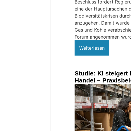
Beschluss fordert Regieru
eine der Hauptursachen d
Biodiversitätskrisen dur
anzugehen. Damit wurde d
Gas und Kohle verabschied
Forum angenommen wurd
Weiterlesen
Studie: KI steigert
Handel – Praxisbei