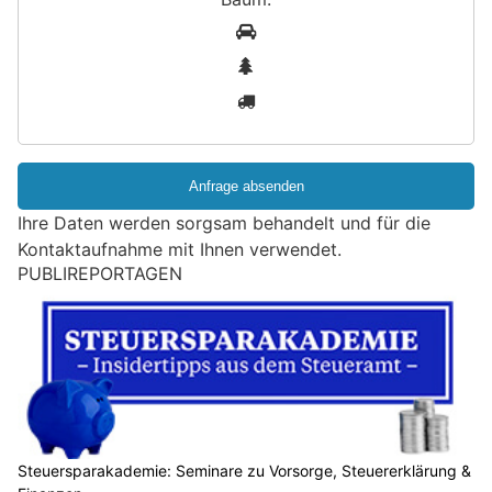
S
1
i
2
n
3
d
S
i
e
e
Ihre Daten werden sorgsam behandelt und für die
i
Kontaktaufnahme mit Ihnen verwendet.
n
PUBLIREPORTAGEN
M
e
n
s
c
h
?
D
Steuersparakademie: Seminare zu Vorsorge, Steuererklärung &