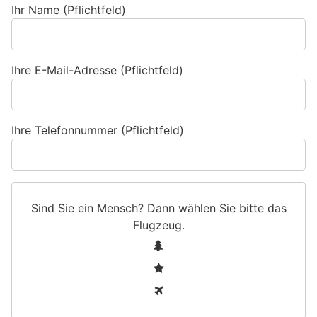
Ihr Name (Pflichtfeld)
Ihre E-Mail-Adresse (Pflichtfeld)
Ihre Telefonnummer (Pflichtfeld)
Sind Sie ein Mensch? Dann wählen Sie bitte
das
Flugzeug
.
S
1
i
2
n
3
d
S