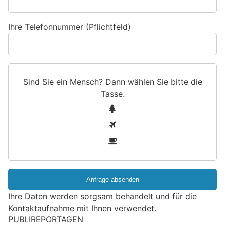
Ihre Telefonnummer (Pflichtfeld)
Sind Sie ein Mensch? Dann wählen Sie bitte
die
Tasse
.
S
1
i
2
n
3
d
S
i
e
e
Ihre Daten werden sorgsam behandelt und für die
i
Kontaktaufnahme mit Ihnen verwendet.
n
PUBLIREPORTAGEN