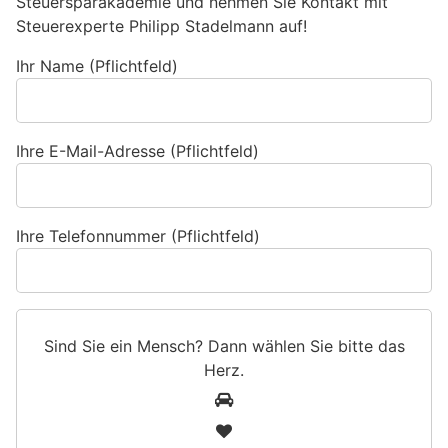
Steuersparakademie und nehmen Sie Kontakt mit
Steuerexperte Philipp Stadelmann auf!
Ihr Name (Pflichtfeld)
Ihre E-Mail-Adresse (Pflichtfeld)
Ihre Telefonnummer (Pflichtfeld)
Sind Sie ein Mensch? Dann wählen Sie bitte
das
Herz
.
S
1
i
2
n