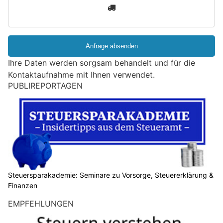
3
d
S
i
e
e
Ihre Daten werden sorgsam behandelt und für die
i
Kontaktaufnahme mit Ihnen verwendet.
n
PUBLIREPORTAGEN
M
e
n
s
c
h
?
D
Steuersparakademie: Seminare zu Vorsorge, Steuererklärung &
Finanzen
a
n
EMPFEHLUNGEN
n