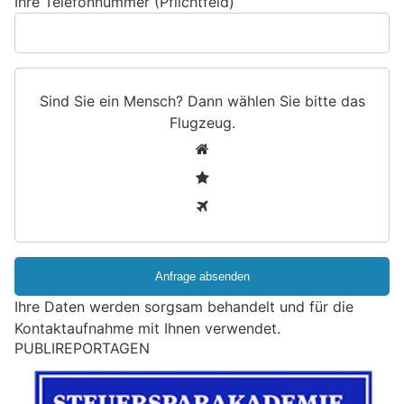
Ihre Telefonnummer (Pflichtfeld)
Sind Sie ein Mensch? Dann wählen Sie bitte
das
Flugzeug
.
S
1
i
2
n
3
d
S
i
e
e
Ihre Daten werden sorgsam behandelt und für die
i
Kontaktaufnahme mit Ihnen verwendet.
n
PUBLIREPORTAGEN
M
e
n