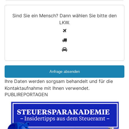
Sind Sie ein Mensch? Dann wählen Sie bitte
den
LKW
.
S
1
i
2
n
3
d
S
i
e
e
Ihre Daten werden sorgsam behandelt und für die
i
Kontaktaufnahme mit Ihnen verwendet.
n
PUBLIREPORTAGEN
M
e
n
s
c