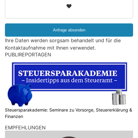
3
d
S
i
e
e
Ihre Daten werden sorgsam behandelt und für die
i
Kontaktaufnahme mit Ihnen verwendet.
n
PUBLIREPORTAGEN
M
e
n
s
c
h
?
D
Steuersparakademie: Seminare zu Vorsorge, Steuererklärung &
Finanzen
a
n
EMPFEHLUNGEN
n