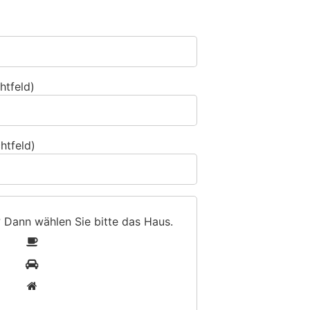
htfeld)
htfeld)
? Dann wählen Sie bitte
das Haus
.
1
2
3