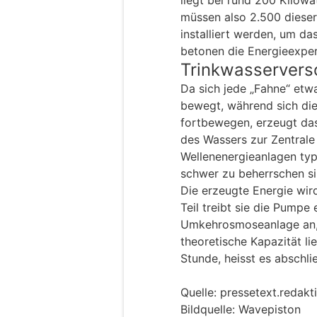
liegt bei rund 200 Kilowa
müssen also 2.500 diese
installiert werden, um da
betonen die Energieexper
Trinkwasservers
Da sich jede „Fahne“ et
bewegt, während sich die
fortbewegen, erzeugt da
des Wassers zur Zentrale 
Wellenenergieanlagen typ
schwer zu beherrschen si
Die erzeugte Energie wir
Teil treibt sie die Pumpe
Umkehrosmoseanlage an, 
theoretische Kapazität li
Stunde, heisst es abschli
Quelle: pressetext.reda
Bildquelle: Wavepiston