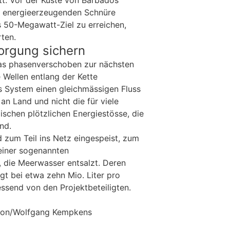
tt. Vor der Küste von Barbados
r energieerzeugenden Schnüre
s 50-Megawatt-Ziel zu erreichen,
ten.
orgung sichern
was phasenverschoben zur nächsten
 Wellen entlang der Kette
s System einen gleichmässigen Fluss
an Land und nicht die für viele
ischen plötzlichen Energiestösse, die
nd.
d zum Teil ins Netz eingespeist, zum
 einer sogenannten
die Meerwasser entsalzt. Deren
egt bei etwa zehn Mio. Liter pro
essend von den Projektbeteiligten.
ktion/Wolfgang Kempkens