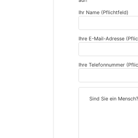
auf!
Ihr Name (Pflichtfeld)
Ihre E-Mail-Adresse (Pflic
Ihre Telefonnummer (Pflic
Sind Sie ein Mensch
S
i
n
d
S