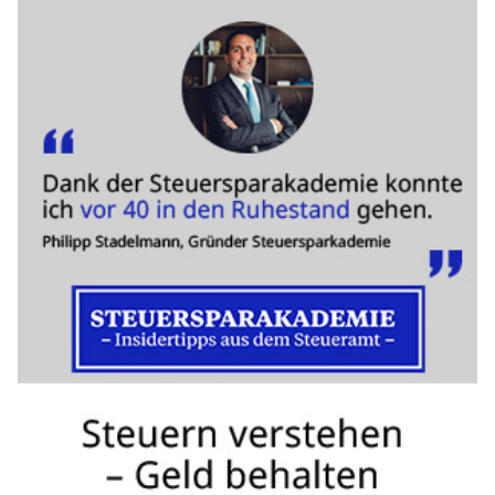
S
i
e
b
i
t
t
e
d
e
n
L
K
W
.