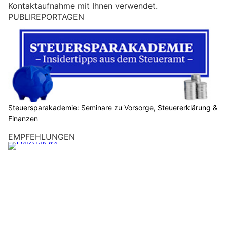
Kontaktaufnahme mit Ihnen verwendet.
n
PUBLIREPORTAGEN
M
e
n
s
c
h
?
D
Steuersparakademie: Seminare zu Vorsorge, Steuererklärung &
Finanzen
a
n
EMPFEHLUNGEN
n
w
ä
h
l
e
n