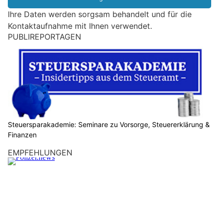
e
Ihre Daten werden sorgsam behandelt und für die
i
Kontaktaufnahme mit Ihnen verwendet.
n
PUBLIREPORTAGEN
M
e
n
s
c
h
?
D
Steuersparakademie: Seminare zu Vorsorge, Steuererklärung &
Finanzen
a
n
EMPFEHLUNGEN
n
w
ä
h
l
e