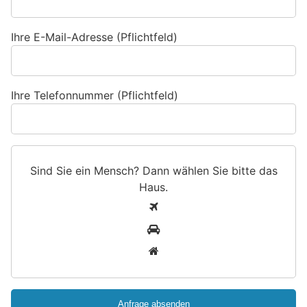
Ihre E-Mail-Adresse (Pflichtfeld)
Ihre Telefonnummer (Pflichtfeld)
Sind Sie ein Mensch? Dann wählen Sie bitte
das
Haus
.
S
1
i
2
n
3
d
S
i
e