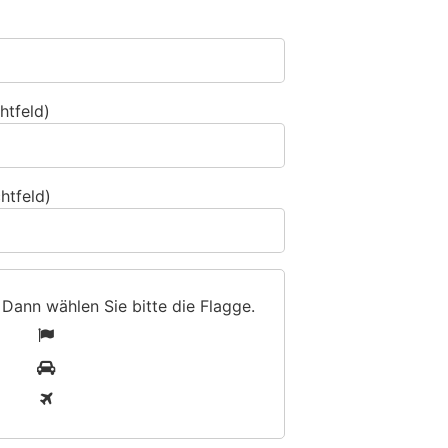
htfeld)
htfeld)
 Dann wählen Sie bitte
die Flagge
.
1
2
3