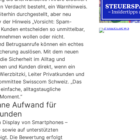
n Verdacht besteht, ein Warnhinweis.
terhin durchgestellt, aber neu
y der Hinweis „Vorsicht: Spam-
 Kunden entscheiden so unmittelbar,
nnehmen wollen oder nicht.
d Betrugsanrufe können ein echtes
icherung auslösen. Mit dem neuen
ie Sicherheit im Alltag und
nnen und Kunden direkt, wenn ein
 Wierzbitzki, Leiter Privatkunden und
Committee Swisscom Schweiz. „Das
einfache, alltagstaugliche
n Moment.“
hne Aufwand für
Kunden
m Display von Smartphones –
 sowie auf unterstützten
igt. Die Bewertung erfolgt