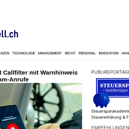
ANZEN
TECHNOLOGIE
MANAGEMENT
RECHT
PERSONAL
INNOVATION
HAN
 Callfilter mit Warnhinweis
PUBLIREPORTAG
pam-Anrufe
Steuersparakademie
Steuererklärung & 
EMPFEHLUNGE