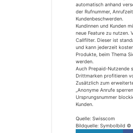
automatisch anhand versch
der Rufnummer, Anrufzei
Kundenbeschwerden.
Kundinnen und Kunden mü
neue Feature zu nutzen. V
Callfilter. Dieser ist sta
und kann jederzeit koste
Produkte, beim Thema Sich
werden.
Auch Prepaid-Nutzende s
Drittmarken profitieren v
Zusätzlich zum erweiterte
„Anonyme Anrufe sperren
Ursprungsnummer blockie
Kunden.
Quelle: Swisscom
Bildquelle: Symbolbild ©