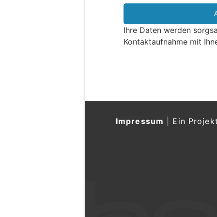
i
e
e
Ihre Daten werden sorgsa
i
Kontaktaufnahme mit Ihn
n
M
e
n
s
c
h
Impressum
|
Ein Projek
?
D
a
n
n
w
ä
h