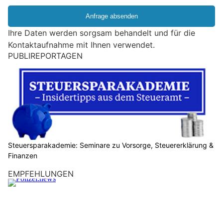
i
e
e
Ihre Daten werden sorgsam behandelt und für die
i
Kontaktaufnahme mit Ihnen verwendet.
n
PUBLIREPORTAGEN
M
e
n
s
c
h
?
D
Steuersparakademie: Seminare zu Vorsorge, Steuererklärung &
Finanzen
a
n
EMPFEHLUNGEN
n
w
ä
h