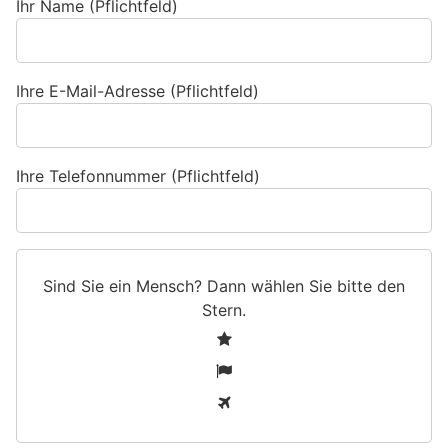
Ihr Name (Pflichtfeld)
Ihre E-Mail-Adresse (Pflichtfeld)
Ihre Telefonnummer (Pflichtfeld)
Sind Sie ein Mensch? Dann wählen Sie bitte
den
Stern
.
S
1
i
2
n
3
d
S