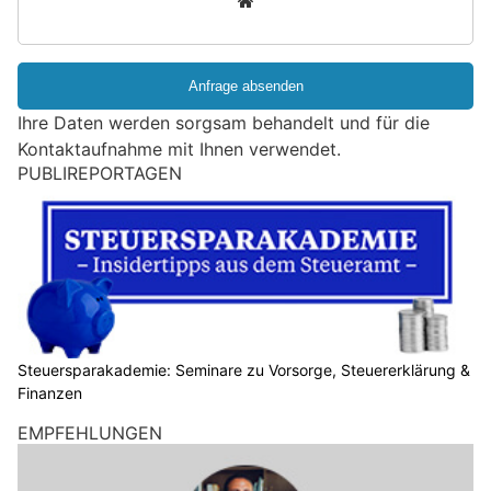
d
S
i
e
e
Ihre Daten werden sorgsam behandelt und für die
i
Kontaktaufnahme mit Ihnen verwendet.
n
PUBLIREPORTAGEN
M
e
n
s
c
h
?
D
Steuersparakademie: Seminare zu Vorsorge, Steuererklärung &
Finanzen
a
n
EMPFEHLUNGEN
n
w