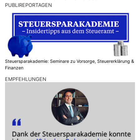
n
PUBLIREPORTAGEN
M
e
n
s
c
h
?
D
Steuersparakademie: Seminare zu Vorsorge, Steuererklärung &
Finanzen
a
n
EMPFEHLUNGEN
n
w
ä
h
l
e
n
S