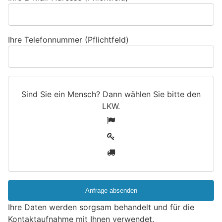
Ihre Telefonnummer (Pflichtfeld)
Sind Sie ein Mensch? Dann wählen Sie bitte
den
LKW
.
S
1
i
2
n
3
d
S
i
e
e
Ihre Daten werden sorgsam behandelt und für die
i
Kontaktaufnahme mit Ihnen verwendet.