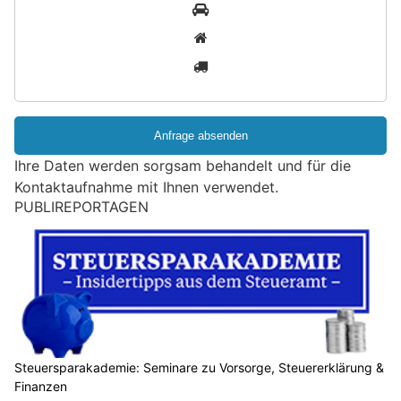
S
1
i
2
n
3
d
S
i
e
e
Ihre Daten werden sorgsam behandelt und für die
i
Kontaktaufnahme mit Ihnen verwendet.
n
PUBLIREPORTAGEN
M
e
n
s
c
h
?
D
Steuersparakademie: Seminare zu Vorsorge, Steuererklärung &
Finanzen
a