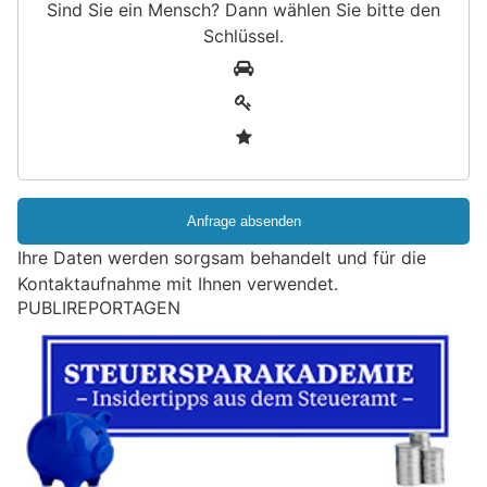
Sind Sie ein Mensch? Dann wählen Sie bitte
den
Schlüssel
.
S
1
i
2
n
3
d
S
i
e
e
Ihre Daten werden sorgsam behandelt und für die
i
Kontaktaufnahme mit Ihnen verwendet.
n
PUBLIREPORTAGEN
M
e
n
s
c
h
?