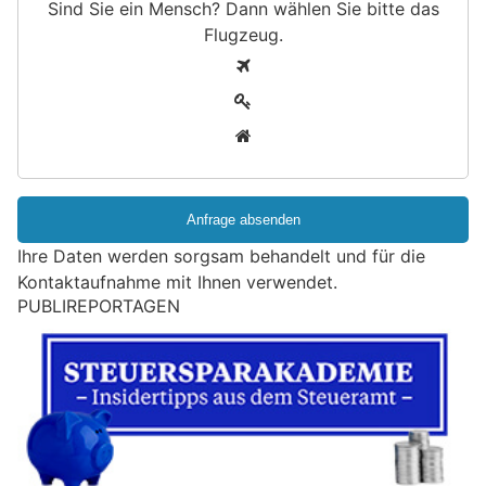
Sind Sie ein Mensch? Dann wählen Sie bitte
das
Flugzeug
.
S
1
i
2
n
3
d
S
i
e
e
Ihre Daten werden sorgsam behandelt und für die
i
Kontaktaufnahme mit Ihnen verwendet.
n
PUBLIREPORTAGEN
M
e
n
s
c
h
?