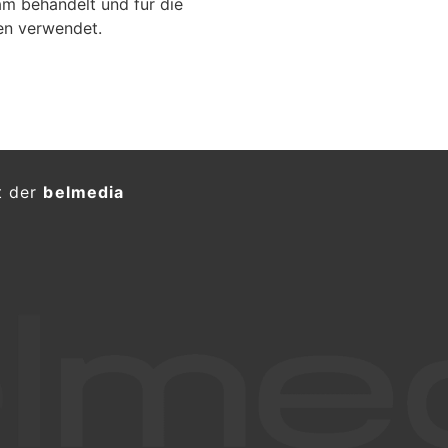
m behandelt und für die
en verwendet.
t der
belmedia