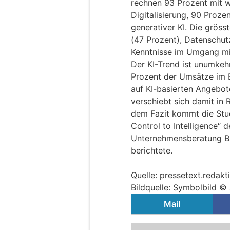
rechnen 93 Prozent mit 
Digitalisierung, 90 Proz
generativer KI. Die gröss
(47 Prozent), Datenschut
Kenntnisse im Umgang mi
Der KI-Trend ist unumkeh
Prozent der Umsätze im B
auf KI-basierten Angebo
verschiebt sich damit in 
dem Fazit kommt die Stud
Control to Intelligence“ d
Unternehmensberatung Ba
berichtete.
Quelle: pressetext.redak
Bildquelle: Symbolbild 
Mail