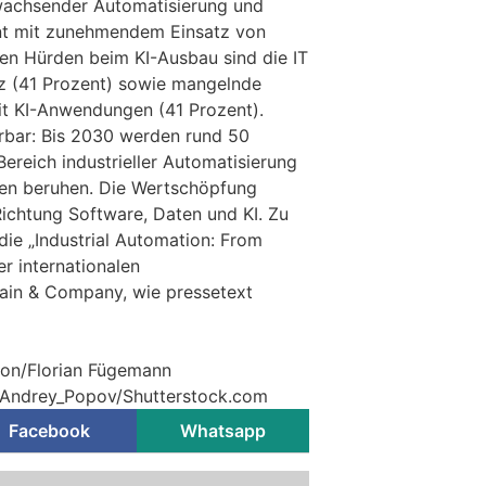
wachsender Automatisierung und
ent mit zunehmendem Einsatz von
ten Hürden beim KI-Ausbau sind die IT
z (41 Prozent) sowie mangelnde
t KI-Anwendungen (41 Prozent).
rbar: Bis 2030 werden rund 50
ereich industrieller Automatisierung
ten beruhen. Die Wertschöpfung
Richtung Software, Daten und KI. Zu
ie „Industrial Automation: From
er internationalen
in & Company, wie pressetext
tion/Florian Fügemann
© Andrey_Popov/Shutterstock.com
Facebook
Whatsapp