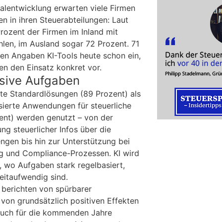
nalentwicklung erwarten viele Firmen
en in ihren Steuerabteilungen: Laut
rozent der Firmen im Inland mit
hlen, im Ausland sogar 72 Prozent. 71
nen Angaben KI-Tools heute schon ein,
en den Einsatz konkret vor.
nsive Aufgaben
e Standardlösungen (89 Prozent) als
ierte Anwendungen für steuerliche
ent) werden genutzt – von der
ng steuerlicher Infos über die
gen bis hin zur Unterstützung bei
g und Compliance-Prozessen. KI wird
, wo Aufgaben stark regelbasiert,
eitaufwendig sind.
 berichten von spürbarer
 von grundsätzlich positiven Effekten
. Auch für die kommenden Jahre