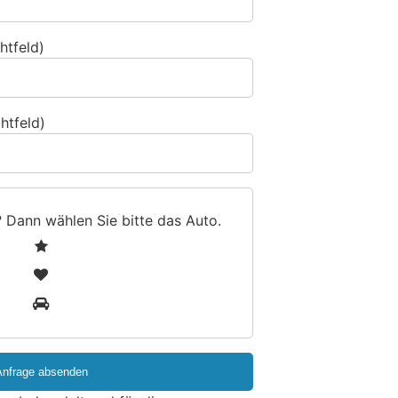
htfeld)
htfeld)
? Dann wählen Sie bitte
das Auto
.
1
2
3