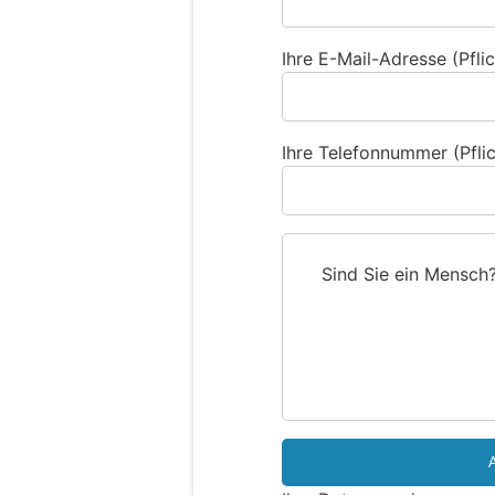
Ihre E-Mail-Adresse (Pflic
Ihre Telefonnummer (Pflic
Sind Sie ein Mensch
S
i
n
d
S
i
e
e