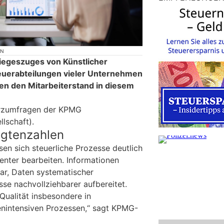
ON
iegeszuges von Künstlicher
Steuerabteilungen vieler Unternehmen
nen den Mitarbeiterstand in diesem
urzumfragen der KPMG
lschaft).
igtenzahlen
sen sich steuerliche Prozesse deutlich
tenter bearbeiten. Informationen
ar, Daten systematischer
se nachvollziehbarer aufbereitet.
Qualität insbesondere in
enintensiven Prozessen,“ sagt KPMG-