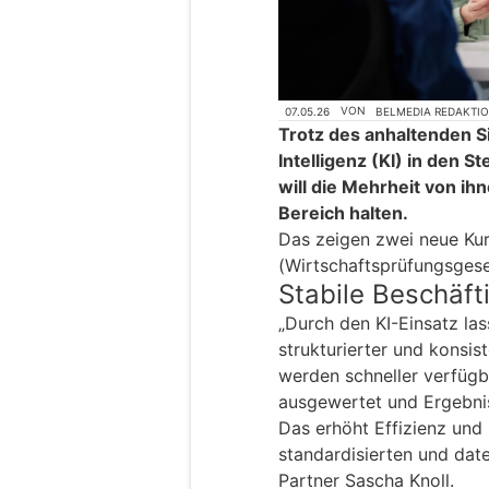
07.05.26
VON
BELMEDIA REDAKTI
Trotz des anhaltenden S
Intelligenz (KI) in den 
will die Mehrheit von ih
Bereich halten.
Das zeigen zwei neue K
(Wirtschaftsprüfungsgesel
Stabile Beschäft
„Durch den KI-Einsatz las
strukturierter und konsis
werden schneller verfügb
ausgewertet und Ergebnis
Das erhöht Effizienz und 
standardisierten und dat
Partner Sascha Knoll.