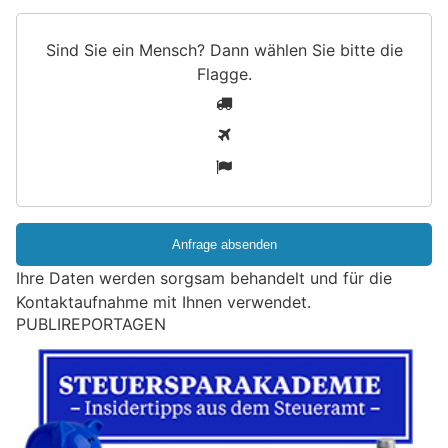
Sind Sie ein Mensch? Dann wählen Sie bitte
die
Flagge
.
S
1
i
2
n
3
d
S
i
e
e
Ihre Daten werden sorgsam behandelt und für die
i
Kontaktaufnahme mit Ihnen verwendet.
n
M
Schweizer Unternehmen halten an China fest –
e
Studie zeigt trotz Risiken hohe Zuversicht
n
03.02.26
VON
BELMEDIA REDAKTION
Schweizer Unternehmen setzen weiterhin auf China
s
c
Trotz geopolitischer Spannungen und anhaltender