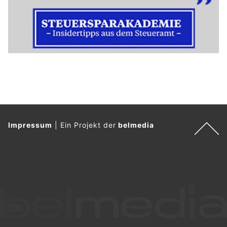
Ostschweizer KMU im globalen Umbruch:
Resilienz wird zum Erfolgsfaktor
27.02.26
VON
BELMEDIA REDAKTION
Krisen, geopolitische Spannungen und wirtschaftliche
Unsicherheit fordern Ostschweizer KMU stark.
Am 17. Unternehmensspiegel Ostschweiz diskutierten
Fachleute aus Wirtschaft, Verwaltung und Wissenschaft, wie
Unternehmen mit diesen Umbrüchen umgehen – und warum
Resilienz zum entscheidenden Erfolgsfaktor wird.
Weiterlesen
SGKB: Währungsabsicherung – Schutz oder
Kostenfalle für Schweizer Anleger?
25.11.25
VON
BELMEDIA REDAKTION
Starke Aktienmärkte, schwache Währungen – 2025 zeigt,
wie sehr Fremdwährungsbewegungen die Rendite von
Schweizer Anlegern beeinflussen. Doch lohnt sich eine
Währungsabsicherung wirklich?