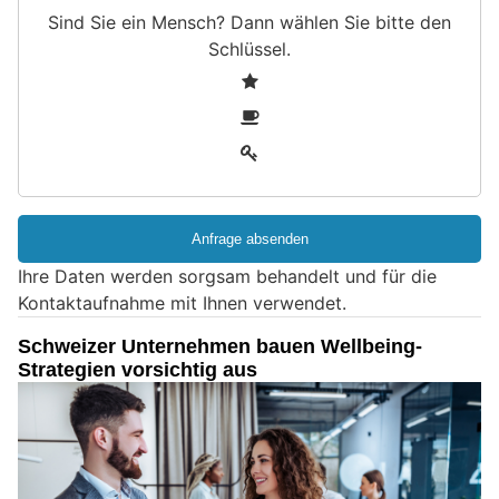
Sind Sie ein Mensch? Dann wählen Sie bitte
den
Schlüssel
.
S
1
i
2
n
3
d
S
i
e
e
Ihre Daten werden sorgsam behandelt und für die
i
Kontaktaufnahme mit Ihnen verwendet.
n
M
Schweizer Unternehmen bauen Wellbeing-
e
Strategien vorsichtig aus
n
s
c
h