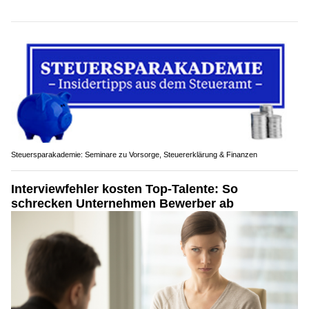
d
e
n
S
c
h
l
ü
s
s
Steuersparakademie: Seminare zu Vorsorge, Steuererklärung & Finanzen
e
Interviewfehler kosten Top-Talente: So
l
schrecken Unternehmen Bewerber ab
.