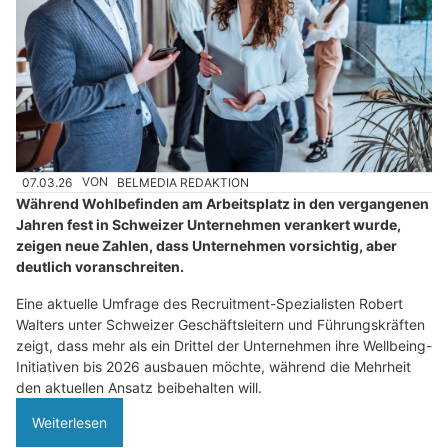
?
D
a
n
n
w
ä
h
07.03.26
VON
BELMEDIA REDAKTION
l
Während Wohlbefinden am Arbeitsplatz in den vergangenen
e
Jahren fest in Schweizer Unternehmen verankert wurde,
n
zeigen neue Zahlen, dass Unternehmen vorsichtig, aber
S
deutlich voranschreiten.
i
Eine aktuelle Umfrage des Recruitment-Spezialisten Robert
e
Walters unter Schweizer Geschäftsleitern und Führungskräften
b
zeigt, dass mehr als ein Drittel der Unternehmen ihre Wellbeing-
i
Initiativen bis 2026 ausbauen möchte, während die Mehrheit
t
den aktuellen Ansatz beibehalten will.
t
Weiterlesen
e