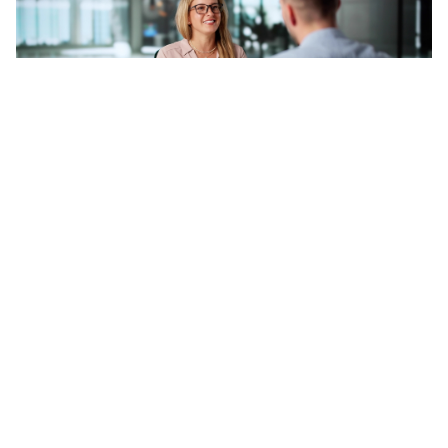
09.02.26
VON
BELMEDIA REDAKTION
Künstliche Intelligenz verändert das Recruiting rasant. Von
KI-generierten Stellenanzeigen über automatisiertes
Screening bis hin zu Interview-Unterstützung – das
Versprechen lautet: mehr Tempo, mehr Reichweite, mehr
Effizienz. Doch während Unternehmen neue Tools in hohem
Tempo einführen, bleibt eine zentrale Frage: Was bedeutet
das für die Qualität der Einstellungen, für Fairness und für
Vertrauen im Auswahlprozess?
Für Faye Walshe, Global Director of Innovation and AI beim
globalen Talentlösungsanbieter Robert Walters, ist der Einsatz
von KI im Recruiting weit mehr als ein technologischer Wandel.