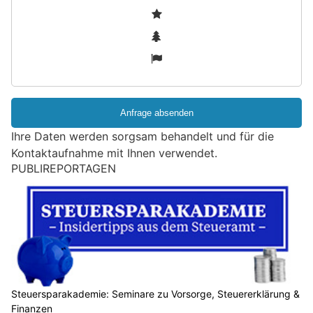
S
1
i
2
n
3
d
S
i
e
e
Ihre Daten werden sorgsam behandelt und für die
i
Kontaktaufnahme mit Ihnen verwendet.
n
PUBLIREPORTAGEN
M
e
n
s
c
h
?
D
Steuersparakademie: Seminare zu Vorsorge, Steuererklärung &
Finanzen
a