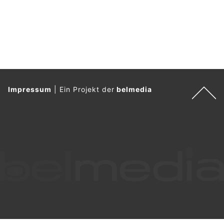
Readiness im B2B Commerce“ von dotSource und dem ECC
Köln.
Weiterlesen
Fachmesse Bauen+Wohnen Luzern 2026 stärkt
Bauwirtschaft mit 7’000 Fachbesuchern
05.03.26
VON
BELMEDIA REDAKTION
Die Bauen+Wohnen Luzern blickt auf ein erfolgreiches
Messewochenende im KKL Luzern zurück. Von Freitag bis
Sonntag informierten sich über 7’000 Besucherinnen und
Besucher über aktuelle Entwicklungen rund um Bauen,
Sanieren, Wohnen und Energie.
Besonders gross war das Interesse an den praxisnahen
Fachvorträgen, die fundiertes Wissen und konkrete
Lösungsansätze für Immobilienbesitzer und Bauherrschaften
vermittelten.
Weiterlesen