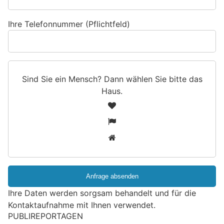
Ihre Telefonnummer (Pflichtfeld)
Sind Sie ein Mensch? Dann wählen Sie bitte
das
Haus
.
S
1
i
2
n
3
d
S
i
e
e
Ihre Daten werden sorgsam behandelt und für die
i
Kontaktaufnahme mit Ihnen verwendet.
n
PUBLIREPORTAGEN
M