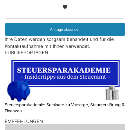
n
3
d
S
i
e
e
Ihre Daten werden sorgsam behandelt und für die
i
Kontaktaufnahme mit Ihnen verwendet.
n
PUBLIREPORTAGEN
M
e
n
s
c
h
?
D
Steuersparakademie: Seminare zu Vorsorge, Steuererklärung &
Finanzen
a
n
EMPFEHLUNGEN
n