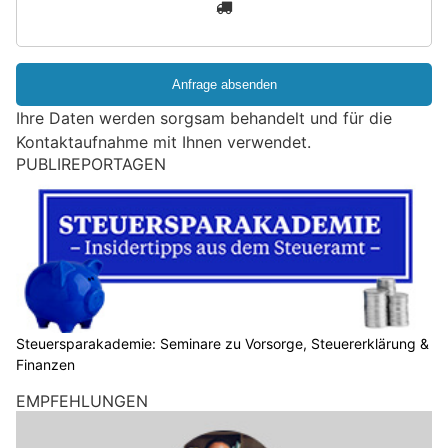
3
d
S
i
e
e
Ihre Daten werden sorgsam behandelt und für die
i
Kontaktaufnahme mit Ihnen verwendet.
n
PUBLIREPORTAGEN
M
e
n
s
c
h
?
D
Steuersparakademie: Seminare zu Vorsorge, Steuererklärung &
Finanzen
a
n
EMPFEHLUNGEN
n
w