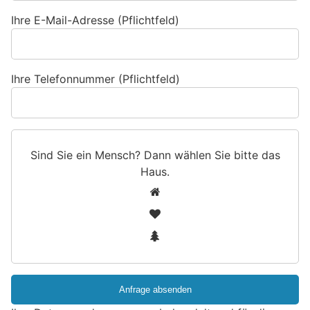
Ihre E-Mail-Adresse (Pflichtfeld)
Ihre Telefonnummer (Pflichtfeld)
Sind Sie ein Mensch? Dann wählen Sie bitte
das
Haus
.
S
1
i
2
n
3
d
S
i
e
e