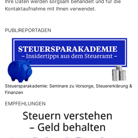
Ihre Daten werden sorgsam behandelt und für die
i
Kontaktaufnahme mit Ihnen verwendet.
n
M
e
PUBLIREPORTAGEN
n
s
c
h
?
D
a
n
Steuersparakademie: Seminare zu Vorsorge, Steuererklärung &
Finanzen
n
w
EMPFEHLUNGEN
ä
h
l
e
n