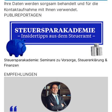
e
Ihre Daten werden sorgsam behandelt und für die
i
Kontaktaufnahme mit Ihnen verwendet.
n
PUBLIREPORTAGEN
M
e
n
s
c
h
?
D
Steuersparakademie: Seminare zu Vorsorge, Steuererklärung &
Finanzen
a
n
EMPFEHLUNGEN
n
w
ä
h
l
e