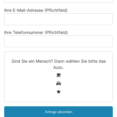
Ihre E-Mail-Adresse (Pflichtfeld)
Ihre Telefonnummer (Pflichtfeld)
Sind Sie ein Mensch? Dann wählen Sie bitte
das
Auto
.
S
1
i
2
n
3
d
S
i
e