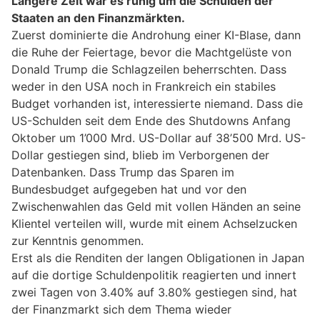
Längere Zeit war es ruhig um die Schulden der
Staaten an den Finanzmärkten.
Zuerst dominierte die Androhung einer KI-Blase, dann
die Ruhe der Feiertage, bevor die Machtgelüste von
Donald Trump die Schlagzeilen beherrschten. Dass
weder in den USA noch in Frankreich ein stabiles
Budget vorhanden ist, interessierte niemand. Dass die
US-Schulden seit dem Ende des Shutdowns Anfang
Oktober um 1’000 Mrd. US-Dollar auf 38’500 Mrd. US-
Dollar gestiegen sind, blieb im Verborgenen der
Datenbanken. Dass Trump das Sparen im
Bundesbudget aufgegeben hat und vor den
Zwischenwahlen das Geld mit vollen Händen an seine
Klientel verteilen will, wurde mit einem Achselzucken
zur Kenntnis genommen.
Erst als die Renditen der langen Obligationen in Japan
auf die dortige Schuldenpolitik reagierten und innert
zwei Tagen von 3.40% auf 3.80% gestiegen sind, hat
der Finanzmarkt sich dem Thema wieder