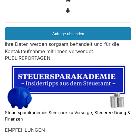
n
3
d
S
i
e
e
Ihre Daten werden sorgsam behandelt und für die
i
Kontaktaufnahme mit Ihnen verwendet.
n
PUBLIREPORTAGEN
M
e
n
s
c
h
?
D
Steuersparakademie: Seminare zu Vorsorge, Steuererklärung &
Finanzen
a
n
EMPFEHLUNGEN
n