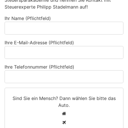
Steuersparakademie und nehmen Sie Kontakt mit
Steuerexperte Philipp Stadelmann auf!
Ihr Name (Pflichtfeld)
Ihre E-Mail-Adresse (Pflichtfeld)
Ihre Telefonnummer (Pflichtfeld)
Sind Sie ein Mensch? Dann wählen Sie bitte
das
Auto
.
S
1
i
2
n