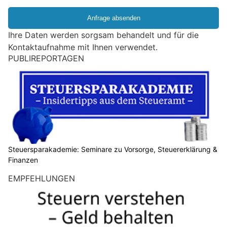
i
e
e
Ihre Daten werden sorgsam behandelt und für die
i
Kontaktaufnahme mit Ihnen verwendet.
n
PUBLIREPORTAGEN
M
e
n
s
c
h
?
D
Steuersparakademie: Seminare zu Vorsorge, Steuererklärung &
Finanzen
a
n
EMPFEHLUNGEN
n
w
ä
h