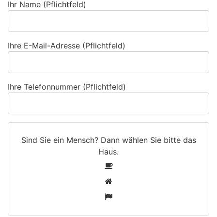
Ihr Name (Pflichtfeld)
Ihre E-Mail-Adresse (Pflichtfeld)
Ihre Telefonnummer (Pflichtfeld)
Sind Sie ein Mensch? Dann wählen Sie bitte
das
Haus
.
S
1
i
2
n
3
d
S