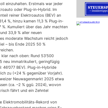
oll einzuhalten. Erstmals war jeder
troauto oder Plug-in-Hybrid. Im
teil reiner Elektroautos (BEV) an
1,4 %, hinzu kamen 11,3 % Plug-in-
 %. Kumuliert über das Jahr machten
und 33,9 % aller neuen
es moderate Wachstum reicht jedoch
Ziel – bis Ende 2025 50 %
reichen.
 klar nach oben: Rund 53’500
 neu immatrikuliert, geringfügig
4: 46’077 BEV). Plug-in-Hybride
lich zu (+24 % gegenüber Vorjahr).
chweizer Neuwagenmarkt 2025 etwa
sen (ca. –2 % ggü. 2024), wovon
trisch fährt und ein Zehntel
e Elektromobilitäts-Rekord von
 Fahrzeugbestand machen reine E-