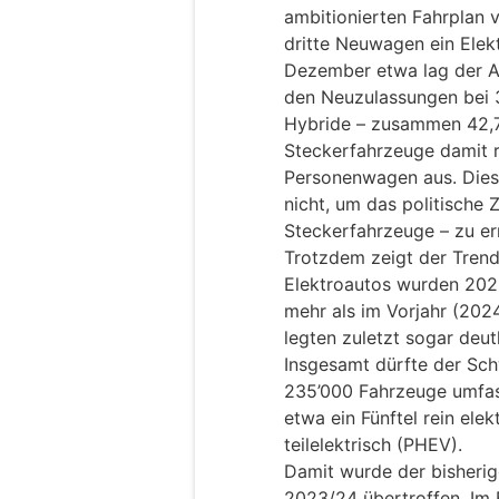
ambitionierten Fahrplan v
dritte Neuwagen ein Elek
Dezember etwa lag der An
den Neuzulassungen bei 3
Hybride – zusammen 42,7
Steckerfahrzeuge damit r
Personenwagen aus. Dies
nicht, um das politische 
Steckerfahrzeuge – zu er
Trotzdem zeigt der Trend
Elektroautos wurden 2025
mehr als im Vorjahr (202
legten zuletzt sogar deut
Insgesamt dürfte der S
235’000 Fahrzeuge umfas
etwa ein Fünftel rein elek
teilelektrisch (PHEV).
Damit wurde der bisherig
2023/24 übertroffen. Im