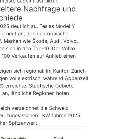
meiste Ladeinfrastruktur.
reitere Nachfrage und
schiede
2025 deutlich zu. Teslas Model Y
s erneut an, doch europäische
uf. Marken wie Škoda, Audi, Volvo,
en sich in den Top-10. Der Volvo
2’100 Verkäufen auf Anhieb einen
igen sich regional: Im Kanton Zürich
en vollelektrisch, während Appenzell
 % erreichte. Städtische Gebiete
g an, ländliche Regionen holen
eich verzeichnet die Schweiz
 neu zugelassenen LKW fuhren 2025
cher Spitzenwert.