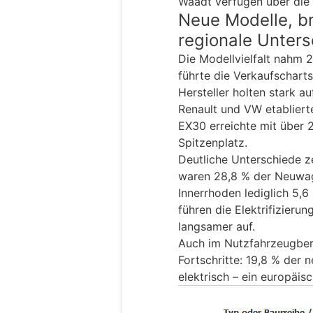
Waadt verfügen über die 
Neue Modelle, b
regionale Unter
Die Modellvielfalt nahm 
führte die Verkaufschart
Hersteller holten stark a
Renault und VW etabliert
EX30 erreichte mit über 
Spitzenplatz.
Deutliche Unterschiede ze
waren 28,8 % der Neuwag
Innerrhoden lediglich 5,6
führen die Elektrifizierun
langsamer auf.
Auch im Nutzfahrzeugber
Fortschritte: 19,8 % der
elektrisch – ein europäis