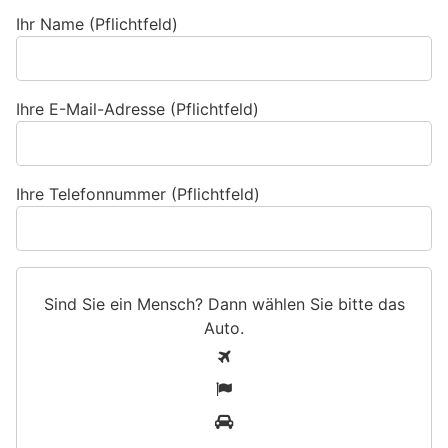
Ihr Name (Pflichtfeld)
Ihre E-Mail-Adresse (Pflichtfeld)
Ihre Telefonnummer (Pflichtfeld)
Sind Sie ein Mensch? Dann wählen Sie bitte
das
Auto
.
S
1
i
2
n
3
d
S