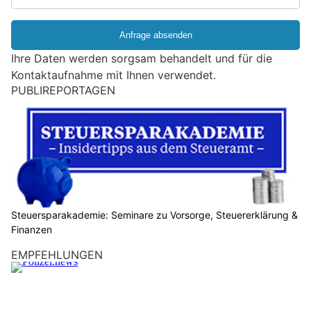
i
e
e
Ihre Daten werden sorgsam behandelt und für die
i
Kontaktaufnahme mit Ihnen verwendet.
n
PUBLIREPORTAGEN
M
e
n
s
c
h
?
D
Steuersparakademie: Seminare zu Vorsorge, Steuererklärung &
Finanzen
a
n
EMPFEHLUNGEN
n
w
ä