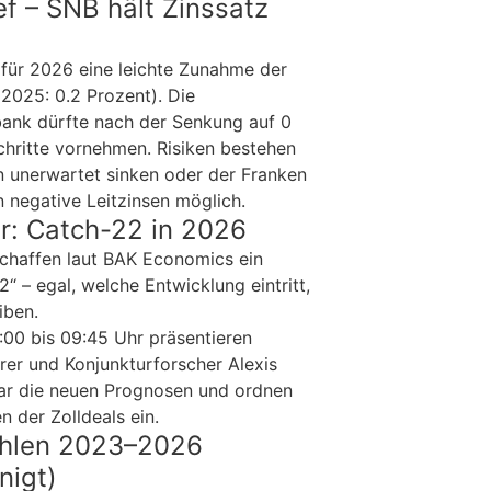
ief – SNB hält Zinssatz
für 2026 eine leichte Zunahme der
(2025: 0.2 Prozent). Die
bank dürfte nach der Senkung auf 0
chritte vornehmen. Risiken bestehen
ion unerwartet sinken oder der Franken
n negative Leitzinsen möglich.
r: Catch-22 in 2026
schaffen laut BAK Economics ein
2“ – egal, welche Entwicklung eintritt,
iben.
00 bis 09:45 Uhr präsentieren
r und Konjunkturforscher Alexis
nar die neuen Prognosen und ordnen
n der Zolldeals ein.
ahlen 2023–2026
nigt)