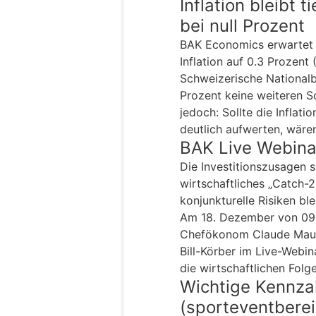
Inflation bleibt t
bei null Prozent
BAK Economics erwartet 
Inflation auf 0.3 Prozent 
Schweizerische National
Prozent keine weiteren S
jedoch: Sollte die Inflat
deutlich aufwerten, wäre
BAK Live Webina
Die Investitionszusagen 
wirtschaftliches „Catch-2
konjunkturelle Risiken ble
Am 18. Dezember von 09:
Chefökonom Claude Maure
Bill-Körber im Live-Webi
die wirtschaftlichen Folge
Wichtige Kennz
(sporteventberei