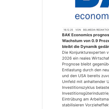
16.12.25
VON
BELMEDIA REDAKTIO
BAK Economics prognosti
Wachstum von 0.9 Prozen
bleibt die Dynamik gedä
Die Konjunkturexperten 
2026 ein reales Wirtscha
Prognose bleibt gegenübe
Entlastung durch den neu
und den USA bereits zuvo
Umfeld mit anhaltender 
Investitionszyklus belast
Investitionsgüterindustri
Eintrübung am Arbeitsmar
stabilisieren Vorzieheffe