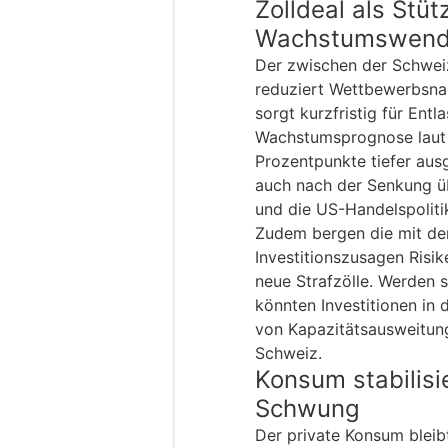
Zolldeal als Stüt
Wachstumswen
Der zwischen der Schwei
reduziert Wettbewerbsna
sorgt kurzfristig für Entl
Wachstumsprognose laut
Prozentpunkte tiefer ausg
auch nach der Senkung ü
und die US-Handelspolitik
Zudem bergen die mit de
Investitionszusagen Risik
neue Strafzölle. Werden 
könnten Investitionen in 
von Kapazitätsausweitun
Schweiz.
Konsum stabilisie
Schwung
Der private Konsum bleib