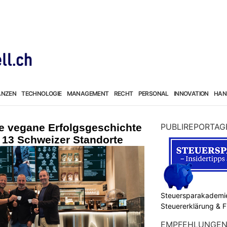
ANZEN
TECHNOLOGIE
MANAGEMENT
RECHT
PERSONAL
INNOVATION
HAN
hre vegane Erfolgsgeschichte
PUBLIREPORTAG
 13 Schweizer Standorte
Steuersparakademie
Steuererklärung & 
EMPFEHLUNGE