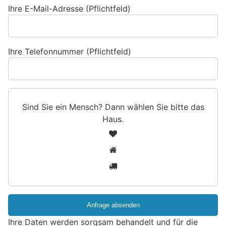
Ihre E-Mail-Adresse (Pflichtfeld)
Ihre Telefonnummer (Pflichtfeld)
Sind Sie ein Mensch? Dann wählen Sie bitte
das
Haus
.
S
1
i
2
n
3
d
S
i
e
e
Ihre Daten werden sorgsam behandelt und für die