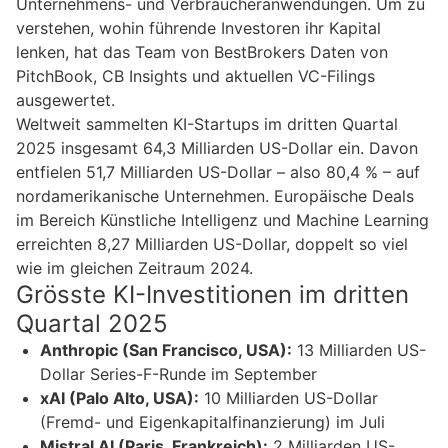
Unternehmens- und Verbraucheranwendungen. Um zu
verstehen, wohin führende Investoren ihr Kapital
lenken, hat das Team von BestBrokers Daten von
PitchBook, CB Insights und aktuellen VC-Filings
ausgewertet.
Weltweit sammelten KI-Startups im dritten Quartal
2025 insgesamt 64,3 Milliarden US-Dollar ein. Davon
entfielen 51,7 Milliarden US-Dollar – also 80,4 % – auf
nordamerikanische Unternehmen. Europäische Deals
im Bereich Künstliche Intelligenz und Machine Learning
erreichten 8,27 Milliarden US-Dollar, doppelt so viel
wie im gleichen Zeitraum 2024.
Grösste KI-Investitionen im dritten
Quartal 2025
Anthropic (San Francisco, USA):
13 Milliarden US-
Dollar Series-F-Runde im September
xAI (Palo Alto, USA):
10 Milliarden US-Dollar
(Fremd- und Eigenkapitalfinanzierung) im Juli
Mistral AI (Paris, Frankreich):
2 Milliarden US-