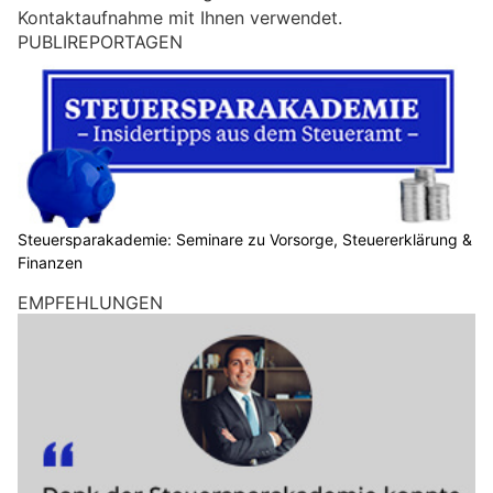
i
Kontaktaufnahme mit Ihnen verwendet.
n
PUBLIREPORTAGEN
M
e
n
s
c
h
?
D
Steuersparakademie: Seminare zu Vorsorge, Steuererklärung &
Finanzen
a
n
EMPFEHLUNGEN
n
w
ä
h
l
e
n