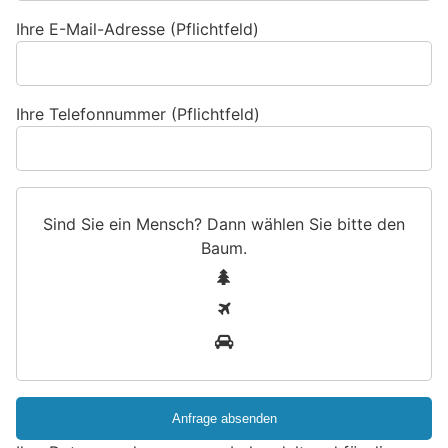
Ihre E-Mail-Adresse (Pflichtfeld)
Ihre Telefonnummer (Pflichtfeld)
Sind Sie ein Mensch? Dann wählen Sie bitte
den
Baum
.
S
1
i
2
n
3
d
S
i
e
e