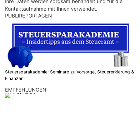
Ihre Daten werden sorgsam behandelt und für die
i
Kontaktaufnahme mit Ihnen verwendet.
n
PUBLIREPORTAGEN
M
e
n
s
c
h
?
D
Steuersparakademie: Seminare zu Vorsorge, Steuererklärung &
Finanzen
a
n
EMPFEHLUNGEN
n
w
ä
h
l
e
n