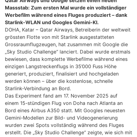
Qatar Airways und Google setzen einen neuen
Massstab: Zum ersten Mal wurde ein vollständiger
Werbefilm während eines Fluges produziert – dank
Starlink-WLAN und Googles Gemini-KI.
DOHA, Katar – Qatar Airways, Betreiberin der weltweit
grössten Flotte von mit Starlink ausgestatteten
Grossraumflugzeugen, hat zusammen mit Google die
„Sky Studio Challenge“ lanciert. Dabei wurde erstmals
bewiesen, dass komplette Werbefilme während eines
einzigen Langstreckenflugs in 35’000 Fuss Höhe
generiert, produziert, finalisiert und hochgeladen
werden können – über die kostenlose, schnelle
Starlink-Verbindung an Bord.
Das Experiment fand am 17. November 2025 auf
einem 15-stündigen Flug von Doha nach Atlanta an
Bord eines Airbus A350 statt. Mit Googles neuesten
Gemini-Modellen zur Bild- und Videogenerierung
wurden zwei Spots vollständig während des Fluges
erstellt. Die „Sky Studio Challenge“ zeigte, wie sich mit