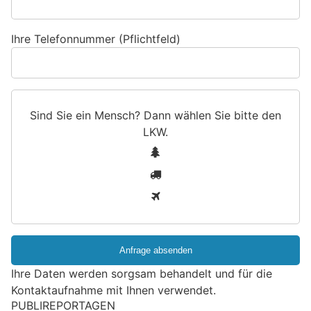
Ihre Telefonnummer (Pflichtfeld)
Sind Sie ein Mensch? Dann wählen Sie bitte
den
LKW
.
S
1
i
2
n
3
d
S
i
e
e
Ihre Daten werden sorgsam behandelt und für die
i
Kontaktaufnahme mit Ihnen verwendet.
n