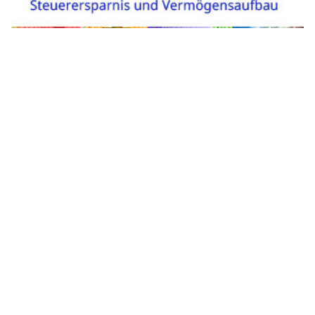
Kommunikationslösungen und automatisierter Prozesse,
zielgerichtetes Marketing dank Datenbanken und KI-
Anwendungen sowie Datensicherheit dank effektiver
Cybersecurity-Lösungen und Rechenzentren.
Weiterlesen
myAI von Swisscom: Schweizer KI für den
Business-Alltag – bis Ende 2025 kostenlos
24.09.25
VON
BELMEDIA REDAKTION
Mit myAI lanciert Swisscom eine neue KI-Assistentin, welche
aus und für die Schweiz entwickelt wurde und bis Ende 2025
kostenlos nutzbar ist. Sie bietet Funktionen von
Texterstellung über Datenanalyse bis hin zu kreativen
Anwendungen wie Bildgenerierung. myAI setzt auf
Datenschutz, Transparenz und eine klare Ausrichtung auf
die Bedürfnisse der Schweizer Bevölkerung.
Künstliche Intelligenz prägt zunehmend den beruflichen und
privaten Alltag. Ob beim Verfassen von Texten, der