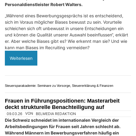
?
D
a
n
n
w
ä
h
08.03.26
VON
BELMEDIA REDAKTION
l
Bei einem Vorstellungsgespräch mit einem Kandidaten ist es
e
normal, sich schnell eine Meinung zu bilden. „Diese Meinung
n
sollte jedoch nicht das gesamte Interview bestimmen“, warnt
S
Tom Lakin, Global Head Future of Work Advisory beim
Personaldienstleister Robert Walters.
i
e
„Während eines Bewerbungsgesprächs ist es entscheidend,
b
sich im Voraus möglicher Biases bewusst zu sein. Vorurteile
i
schleichen sich oft unbewusst in unsere Entscheidungen ein
t
und können die Qualität unserer Auswahl beeinflussen“, erklärt
er. Aber welche Biases gibt es? Wie erkennt man sie? Und wie
t
kann man Biases im Recruiting vermeiden?
e