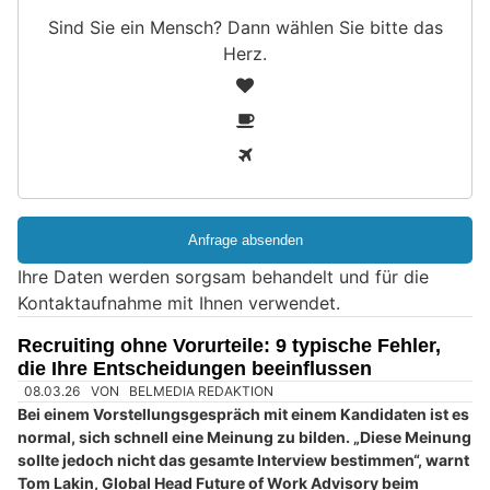
Sind Sie ein Mensch? Dann wählen Sie bitte
das
Herz
.
S
1
i
2
n
3
d
S
i
e
e
Ihre Daten werden sorgsam behandelt und für die
i
Kontaktaufnahme mit Ihnen verwendet.
n
M
Recruiting ohne Vorurteile: 9 typische Fehler,
e
die Ihre Entscheidungen beeinflussen
n
s
c
h