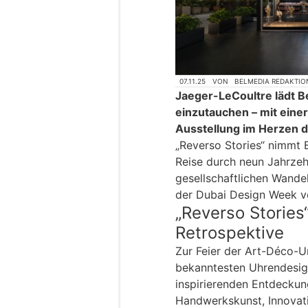
07.11.25
VON
BELMEDIA REDAKTIO
Jaeger-LeCoultre lädt Be
einzutauchen – mit eine
Ausstellung im Herzen de
„Reverso Stories“ nimmt 
Reise durch neun Jahrze
gesellschaftlichen Wande
der Dubai Design Week vo
„Reverso Stories
Retrospektive
Zur Feier der Art-Déco-U
bekanntesten Uhrendesign
inspirierenden Entdeckun
Handwerkskunst, Innovati