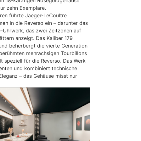
nem 18-karätigen Roségoldgehäuse
 nur zehn Exemplare.
hren führte Jaeger-LeCoultre
n in die Reverso ein – darunter das
e-Uhrwerk, das zwei Zeitzonen auf
lättern anzeigt. Das Kaliber 179
 und beherbergt die vierte Generation
 berühmten mehrachsigen Tourbillons
t speziell für die Reverso. Das Werk
nten und kombiniert technische
 Eleganz – das Gehäuse misst nur