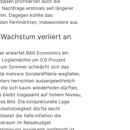
iesen profitierten auch die
 Nachfrage erstmals seit längerer
ahm. Dagegen kühlte das
en Fernmärkten, insbesondere aus
 Wachstum verliert an
er erwartet BAK Economics ein
Logiernächte um 0.9 Prozent
h zum Sommer schwächt sich das
a mehrere Sondereffekte wegfallen.
nters herrschten aussergewöhnlich
die sich kaum wiederholen dürften.
e bleibt insgesamt auf hohem Niveau,
es Bild. Die konjunkturelle Lage
beitslosigkeit dürfte leicht
lastet die tiefe Inflation die
ielraum im Reisebudget.
stimmung insgesamt gedämpft ist,