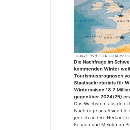
30.10.25
VON
BELMEDIA REDAKTI
Die Nachfrage im Schwei
kommenden Winter weit
Tourismusprognosen vo
Staatssekretariats für W
Wintersaison 18.7 Milli
gegenüber 2024/25) erw
Das Wachstum aus den US
Nachfrage aus Asien blei
jedoch andere Herkunftsmä
Kanada und Mexiko an Be