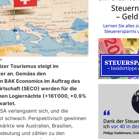
ON
zer Tourismus steigt im
er an. Gemäss den
n BAK Economics im Auftrag des
irtschaft (SECO) werden für die
onen Logiernächte (+161’000, +0.9%
artet.
A verlangsamt sich, und die
bt schwach. Perspektivisch gewinnen
rkte wie Australien, Brasilien,
deutung und zählen zu den