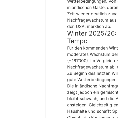
Wetterbedingungen. Von d
inländischen Gäste, deren
Zeit wieder deutlich zun
Nachfragewachstum aus d
den USA, merklich ab.
Winter 2025/26:
Tempo
Für den kommenden Wint
moderates Wachstum der 
(+161’000). Im Vergleic
Nachfragewachstum ab, d
Zu Beginn des letzten Wi
gute Wetterbedingungen, 
Die inländische Nachfrag
zeigt jedoch ein gemischt
bleibt schwach, und die Ar
ansteigen. Gleichzeitig ent
Haushalte und schafft Sp
Obwohl die Konsumenten