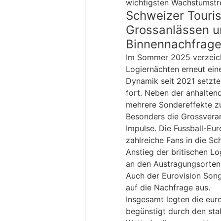
wichtigsten Wachstumstre
Schweizer Touris
Grossanlässen u
Binnennachfrag
Im Sommer 2025 verzeich
Logiernächten erneut ein
Dynamik seit 2021 setzte 
fort. Neben der anhalten
mehrere Sondereffekte z
Besonders die Grossveran
Impulse. Die Fussball-Eu
zahlreiche Fans in die Sc
Anstieg der britischen L
an den Austragungsorten
Auch der Eurovision Song 
auf die Nachfrage aus.
Insgesamt legten die eur
begünstigt durch den sta