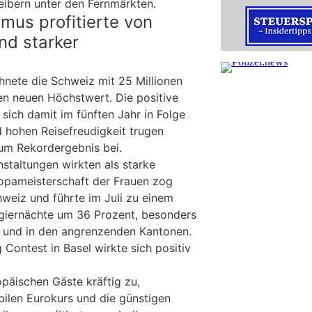
ibern unter den Fernmärkten.
mus profitierte von
nd starker
e
nete die Schweiz mit 25 Millionen
en neuen Höchstwert. Die positive
sich damit im fünften Jahr in Folge
d hohen Reisefreudigkeit trugen
um Rekordergebnis bei.
staltungen wirkten als starke
ropameisterschaft der Frauen zog
hweiz und führte im Juli zu einem
ogiernächte um 36 Prozent, besonders
 und in den angrenzenden Kantonen.
Contest in Basel wirkte sich positiv
opäischen Gäste kräftig zu,
bilen Eurokurs und die günstigen