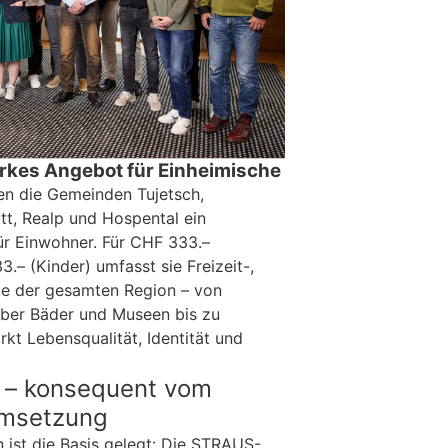
arkes Angebot für Einheimische
en die Gemeinden Tujetsch,
tt, Realp und Hospental ein
für Einwohner. Für CHF 333.–
– (Kinder) umfasst sie Freizeit-,
te der gesamten Region – von
ber Bäder und Museen bis zu
rkt Lebensqualität, Identität und
e – konsequent vom
Umsetzung
n ist die Basis gelegt: Die STRAUS-