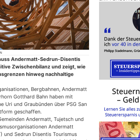
ON
huss Andermatt-Sedrun-Disentis
itive Zwischenbilanz und zeigt, wie
nsgrenzen hinweg nachhaltige
anisationen, Bergbahnen, Andermatt
rhorn Gotthard Bahn haben mit
ne Uri und Graubünden über PSG San
ttform geschaffen.
Gemeinden Andermatt, Tujetsch und
rismusorganisationen Andermatt
) und Sedrun Disentis Tourismus