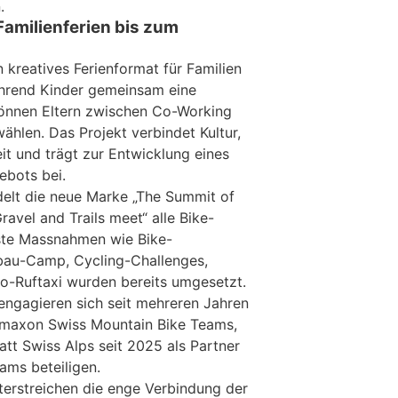
.
amilienferien bis zum
 kreatives Ferienformat für Familien
ährend Kinder gemeinsam eine
können Eltern zwischen Co-Working
hlen. Das Projekt verbindet Kultur,
eit und trägt zur Entwicklung eines
ebots bei.
elt die neue Marke „The Summit of
avel and Trails meet“ alle Bike-
ste Massnahmen wie Bike-
lbau-Camp, Cycling-Challenges,
o-Ruftaxi wurden bereits umgesetzt.
engagieren sich seit mehreren Jahren
maxon Swiss Mountain Bike Teams,
tt Swiss Alps seit 2025 als Partner
ams beteiligen.
terstreichen die enge Verbindung der