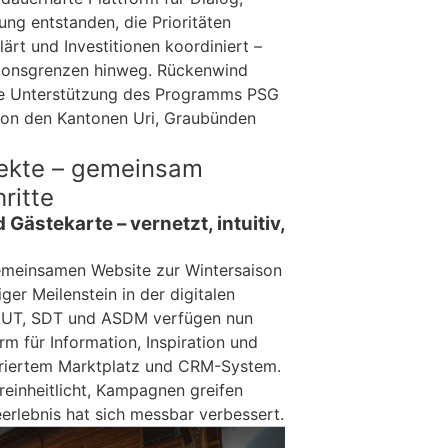
g entstanden, die Prioritäten
ärt und Investitionen koordiniert –
tonsgrenzen hinweg. Rückenwind
die Unterstützung des Programms PSG
von den Kantonen Uri, Graubünden
jekte – gemeinsam
ritte
 Gästekarte – vernetzt, intuitiv,
gemeinsamen Website zur Wintersaison
er Meilenstein in der digitalen
. AUT, SDT und ASDM verfügen nun
rm für Information, Inspiration und
griertem Marktplatz und CRM-System.
reinheitlicht, Kampagnen greifen
erlebnis hat sich messbar verbessert.