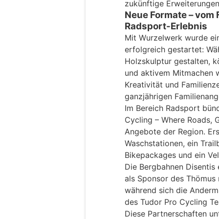
zukünftige Erweiterungen
Neue Formate – vom F
Radsport-Erlebnis
Mit Wurzelwerk wurde ein
erfolgreich gestartet: W
Holzskulptur gestalten, 
und aktivem Mitmachen wä
Kreativität und Familienz
ganzjährigen Familienang
Im Bereich Radsport bünd
Cycling – Where Roads, Gr
Angebote der Region. Er
Waschstationen, ein Trai
Bikepackages und ein Vel
Die Bergbahnen Disentis 
als Sponsor des Thömus 
während sich die Anderma
des Tudor Pro Cycling Te
Diese Partnerschaften un