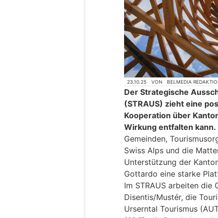
23.10.25
VON
BELMEDIA REDAKTI
Der Strategische Aussc
(STRAUS) zieht eine pos
Kooperation über Kanto
Wirkung entfalten kann.
Gemeinden, Tourismusorg
Swiss Alps und die Matte
Unterstützung der Kanto
Gottardo eine starke Pla
Im STRAUS arbeiten die 
Disentis/Mustér, die Tou
Urserntal Tourismus (AUT