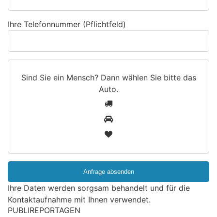
Ihre Telefonnummer (Pflichtfeld)
Sind Sie ein Mensch? Dann wählen Sie bitte
das
Auto
.
S
1
i
2
n
3
d
S
i
e
e
Ihre Daten werden sorgsam behandelt und für die
i
Kontaktaufnahme mit Ihnen verwendet.
n
M