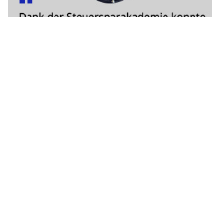
Cisco (NASDAQ: CSCO), weltweit führender Anbieter von
Rechenzentrums-, Unternehmensnetzwerk- und
Cybersicherheitslösungen, hat gemeinsam mit der OECD
(Organisation für wirtschaftliche Zusammenarbeit und
Entwicklung) im Rahmen des Digital Well-being Hub die
Risiken, Vorteile und Auswirkungen von KI auf das Leben der
Menschen untersucht. Demnach gibt es grosse
geografische und generationsbedingte Unterschiede.
Generative KI entwickelt sich rasant von einer Neuheit zu einer
Gewohnheit. Doch die Nutzungsraten erzählen möglicherweise
nicht die ganze Geschichte. Cisco hat sich mit der Organisation
für wirtschaftliche Zusammenarbeit und Entwicklung (OECD) im
Rahmen des „Digital Well-being Hub“ zusammengeschlossen,
um die Beziehung zwischen den Risiken und Vorteilen von
Technologie sowie die Auswirkungen von KI auf das Leben der
Menschen zu untersuchen. Neue Daten aus dem Hub zeigen,
dass sich hinter den Schlagzeilen über die jugendliche
Begeisterung für KI geografische und generationelle
Unterschiede abzeichnen, die beeinflussen, wer von KI
profitiert, wer die Risiken trägt und wie das digitale Leben das
Wohlbefinden beeinflussen kann.