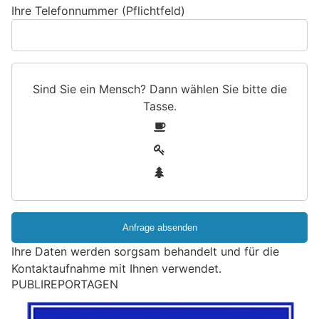
Ihre Telefonnummer (Pflichtfeld)
Sind Sie ein Mensch? Dann wählen Sie bitte
die
Tasse
.
S
1
i
2
n
3
d
S
i
e
e
Ihre Daten werden sorgsam behandelt und für die
i
Kontaktaufnahme mit Ihnen verwendet.
n
M
EU Cyber Resilience Act: ONEKEY-Report zeigt
e
Umsetzungsdefizite und Zuständigkeitschaos