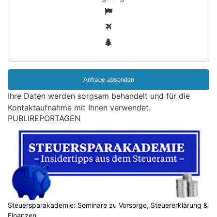
S
1
i
2
n
3
d
S
i
e
e
Ihre Daten werden sorgsam behandelt und für die
i
Kontaktaufnahme mit Ihnen verwendet.
n
PUBLIREPORTAGEN
M
e
n
s
c
h
?
D
Steuersparakademie: Seminare zu Vorsorge, Steuererklärung &
Finanzen