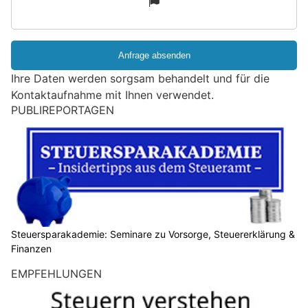
d
S
i
e
e
Ihre Daten werden sorgsam behandelt und für die
i
Kontaktaufnahme mit Ihnen verwendet.
n
PUBLIREPORTAGEN
M
e
n
s
c
h
?
D
Steuersparakademie: Seminare zu Vorsorge, Steuererklärung &
Finanzen
a
n
EMPFEHLUNGEN
n
w